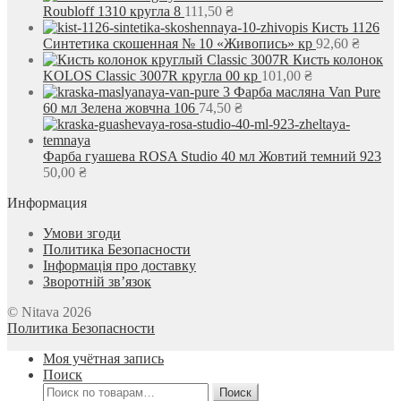
Roubloff 1310 кругла 8
111,50
₴
Кисть 1126
Синтетика скошенная № 10 «Живопись» кр
92,60
₴
Кисть колонок
KOLOS Classic 3007R кругла 00 кр
101,00
₴
Фарба масляна Van Pure
60 мл Зелена жовчна 106
74,50
₴
Фарба гуашева ROSA Studio 40 мл Жовтий темний 923
50,00
₴
Информация
Умови згоди
Политика Безопасности
Інформація про доставку
Зворотній зв’язок
© Nitava 2026
Политика Безопасности
Моя учётная запись
Поиск
Искать:
Поиск