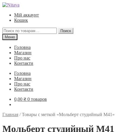
Перейти
Перейти
к
к
Мій аккаунт
навигации
содержимому
Кошик
Искать:
Поиск
Меню
Головна
Магазин
Про нас
Контакти
Головна
Магазин
Про нас
Контакти
0,00
₴
0 товаров
Главная
/
Товары с меткой «Мольберт студийный М41»
Мольберт студийный М41