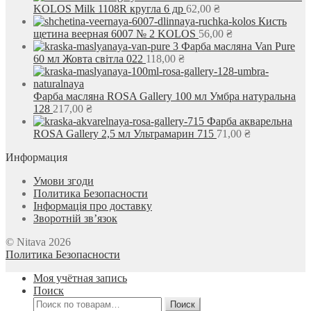
KOLOS Milk 1108R кругла 6 др
62,00
₴
Кисть
щетина веерная 6007 № 2 KOLOS
56,00
₴
Фарба масляна Van Pure
60 мл Жовта світла 022
118,00
₴
Фарба масляна ROSA Gallery 100 мл Умбра натуральна
128
217,00
₴
Фарба акварельна
ROSA Gallery 2,5 мл Ультрамарин 715
71,00
₴
Информация
Умови згоди
Политика Безопасности
Інформація про доставку
Зворотній зв’язок
© Nitava 2026
Политика Безопасности
Моя учётная запись
Поиск
Искать:
Поиск