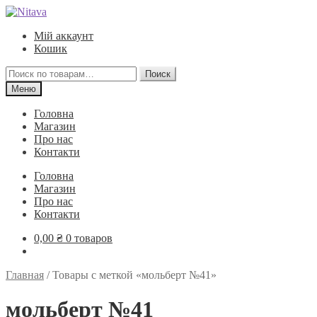
Перейти
Перейти
к
к
Мій аккаунт
навигации
содержимому
Кошик
Искать:
Поиск
Меню
Головна
Магазин
Про нас
Контакти
Головна
Магазин
Про нас
Контакти
0,00
₴
0 товаров
Главная
/
Товары с меткой «мольберт №41»
мольберт №41