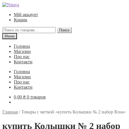
Перейти
Перейти
к
к
Мій аккаунт
навигации
содержимому
Кошик
Искать:
Поиск
Меню
Головна
Магазин
Про нас
Контакти
Головна
Магазин
Про нас
Контакти
0,00
₴
0 товаров
Главная
/
Товары с меткой «купить Колышки № 2 набор Rosa»
купить Колышки № 2 набор