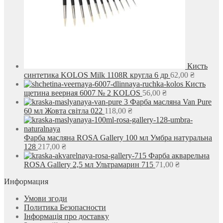
Кисть
синтетика KOLOS Milk 1108R кругла 6 др
62,00
₴
Кисть
щетина веерная 6007 № 2 KOLOS
56,00
₴
Фарба масляна Van Pure
60 мл Жовта світла 022
118,00
₴
Фарба масляна ROSA Gallery 100 мл Умбра натуральна
128
217,00
₴
Фарба акварельна
ROSA Gallery 2,5 мл Ультрамарин 715
71,00
₴
Информация
Умови згоди
Политика Безопасности
Інформація про доставку