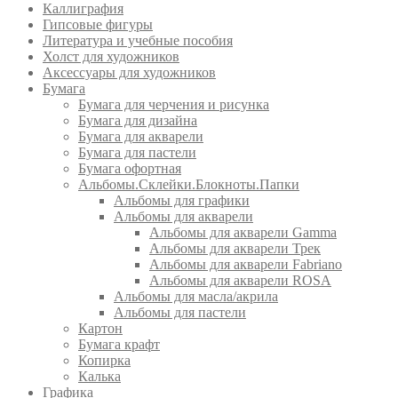
Каллиграфия
Гипсовые фигуры
Литература и учебные пособия
Холст для художников
Аксессуары для художников
Бумага
Бумага для черчения и рисунка
Бумага для дизайна
Бумага для акварели
Бумага для пастели
Бумага офортная
Альбомы.Склейки.Блокноты.Папки
Альбомы для графики
Альбомы для акварели
Альбомы для акварели Gamma
Альбомы для акварели Трек
Альбомы для акварели Fabriano
Альбомы для акварели ROSA
Альбомы для масла/акрила
Альбомы для пастели
Картон
Бумага крафт
Копирка
Калька
Графика