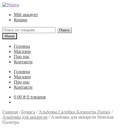
Перейти
Перейти
к
к
Мій аккаунт
навигации
содержимому
Кошик
Искать:
Поиск
Меню
Головна
Магазин
Про нас
Контакти
Головна
Магазин
Про нас
Контакти
0,00
₴
0 товаров
Главная
/
Бумага
/
Альбомы.Склейки.Блокноты.Папки
/
Альбомы для акварели
/
Альбомы для акварели Невская
Палитра