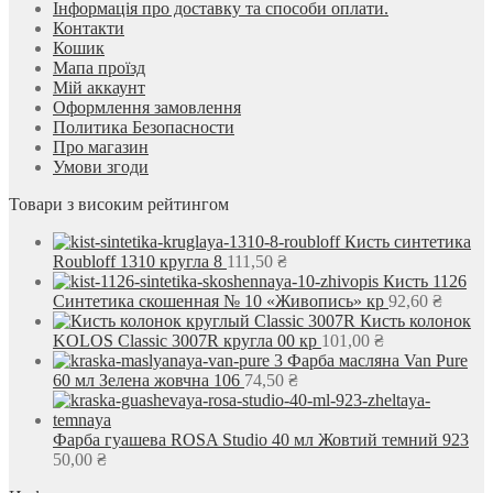
Інформація про доставку та способи оплати.
Контакти
Кошик
Мапа проїзд
Мій аккаунт
Оформлення замовлення
Политика Безопасности
Про магазин
Умови згоди
Товари з високим рейтингом
Кисть синтетика
Roubloff 1310 кругла 8
111,50
₴
Кисть 1126
Синтетика скошенная № 10 «Живопись» кр
92,60
₴
Кисть колонок
KOLOS Classic 3007R кругла 00 кр
101,00
₴
Фарба масляна Van Pure
60 мл Зелена жовчна 106
74,50
₴
Фарба гуашева ROSA Studio 40 мл Жовтий темний 923
50,00
₴