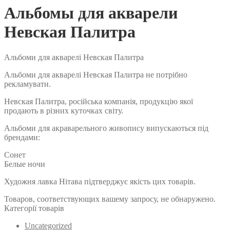
Альбомы для акварели
Невская Палитра
Альбоми для акварелі Невская Палитра
Альбоми для акварелі Невская Палитра не потрібно
рекламувати.
Невская Палитра, російська компанія, продукцію якої
продають в різних куточках світу.
Альбоми для акраварельного живопису випускаються під
брендами:
Сонет
Белые ночи
Художня лавка Нітава підтверджує якість цих товарів.
Товаров, соответствующих вашему запросу, не обнаружено.
Категорії товарів
Uncategorized