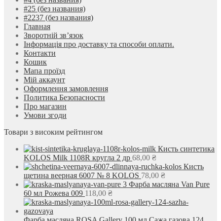
#25 (без названия)
#2237 (без названия)
Главная
Зворотній зв’язок
Інформація про доставку та способи оплати.
Контакти
Кошик
Мапа проїзд
Мій аккаунт
Оформлення замовлення
Политика Безопасности
Про магазин
Умови згоди
Товари з високим рейтингом
Кисть синтетика
KOLOS Milk 1108R кругла 2 др
68,00
₴
Кисть
щетина веерная 6007 № 8 KOLOS
78,00
₴
Фарба масляна Van Pure
60 мл Рожева 009
118,00
₴
Фарба масляна ROSA Gallery 100 мл Сажа газова 124