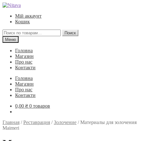
Перейти
Перейти
к
к
Мій аккаунт
навигации
содержимому
Кошик
Искать:
Поиск
Меню
Головна
Магазин
Про нас
Контакти
Головна
Магазин
Про нас
Контакти
0,00
₴
0 товаров
Главная
/
Реставрация
/
Золочение
/
Материалы для золочения
Maimeri