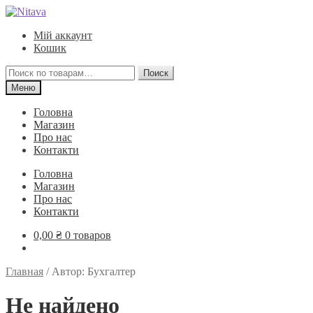
Перейти
Перейти
к
к
Мій аккаунт
навигации
содержимому
Кошик
Искать:
Поиск
Меню
Головна
Магазин
Про нас
Контакти
Головна
Магазин
Про нас
Контакти
0,00
₴
0 товаров
Главная
/
Автор: Бухгалтер
Не найдено