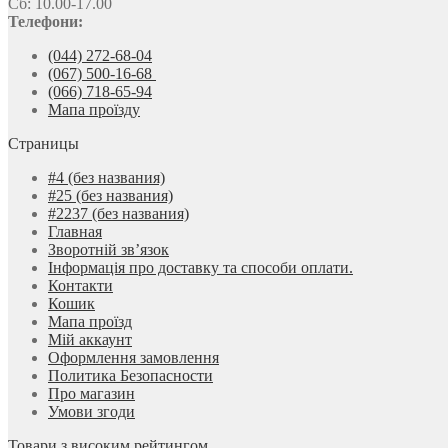
Сб: 10.00-17.00
Телефони:
(044) 272-68-04
(067) 500-16-68
(066) 718-65-94
Мапа проїзду
Страницы
#4 (без названия)
#25 (без названия)
#2237 (без названия)
Главная
Зворотній зв’язок
Інформація про доставку та способи оплати.
Контакти
Кошик
Мапа проїзд
Мій аккаунт
Оформлення замовлення
Политика Безопасности
Про магазин
Умови згоди
Товари з високим рейтингом