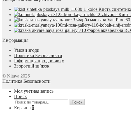
Кисть синтетик
Кисть
Фарба масляна Van Pure 6
Фарба акварельна ROS
Информация
Умови згоди
Политика Безопасности
Інформація про доставку
Зворотній зв’язок
© Nitava 2026
Политика Безопасности
Моя учётная запись
Поиск
Искать:
Поиск
Корзина
0