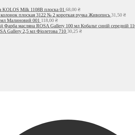
а KOLOS Milk 1108B плоска 01
68,00
₴
 колонок плоская 3122 № 2 короткая ручка Живопись
31,50
₴
0 мл Малиновий 001
118,00
₴
Фарба масляна ROSA Gallery 100 мл Кобальт синій середній 11
A Gallery 2,5 мл Фіолетова 710
30,25
₴