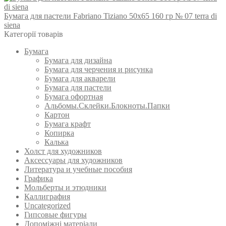
Бумага для пастели Fabriano Tiziano 50х65 160 гр № 07 terra di
siena
Категорії товарів
Бумага
Бумага для дизайна
Бумага для черчения и рисунка
Бумага для акварели
Бумага для пастели
Бумага офортная
Альбомы.Склейки.Блокноты.Папки
Картон
Бумага крафт
Копирка
Калька
Холст для художников
Аксессуары для художников
Литература и учебные пособия
Графика
Мольберты и этюдники
Каллиграфия
Uncategorized
Гипсовые фигуры
Допоміжні матеріали