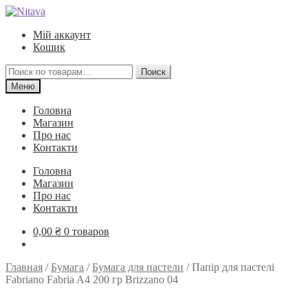
Перейти
Перейти
к
к
Мій аккаунт
навигации
содержимому
Кошик
Искать:
Поиск
Меню
Головна
Магазин
Про нас
Контакти
Головна
Магазин
Про нас
Контакти
0,00
₴
0 товаров
Главная
/
Бумага
/
Бумага для пастели
/
Папір для пастелі
Fabriano Fabria A4 200 гр Brizzano 04