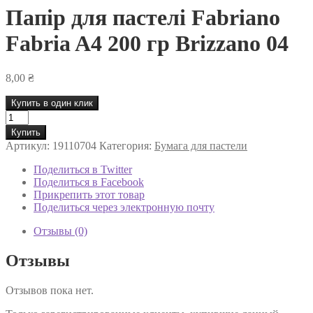
Папір для пастелі Fabriano
Fabria A4 200 гр Brizzano 04
8,00
₴
Купить в один клик
Количество
товара
Купить
Папір
Артикул:
19110704
Категория:
Бумага для пастели
для
пастелі
Поделиться в Twitter
Fabriano
Поделиться в Facebook
Fabria
Прикрепить этот товар
A4
Поделиться через электронную почту
200
гр
Отзывы (0)
Brizzano
04
Отзывы
Отзывов пока нет.