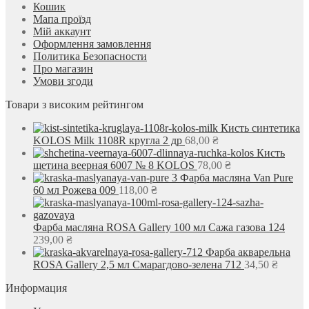
Кошик
Мапа проїзд
Мій аккаунт
Оформлення замовлення
Политика Безопасности
Про магазин
Умови згоди
Товари з високим рейтингом
Кисть синтетика
KOLOS Milk 1108R кругла 2 др
68,00
₴
Кисть
щетина веерная 6007 № 8 KOLOS
78,00
₴
Фарба масляна Van Pure
60 мл Рожева 009
118,00
₴
Фарба масляна ROSA Gallery 100 мл Сажа газова 124
239,00
₴
Фарба акварельна
ROSA Gallery 2,5 мл Смарагдово-зелена 712
34,50
₴
Информация