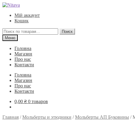
Перейти
Перейти
к
к
Мій аккаунт
навигации
содержимому
Кошик
Искать:
Поиск
Меню
Головна
Магазин
Про нас
Контакти
Головна
Магазин
Про нас
Контакти
0,00
₴
0 товаров
Главная
/
Мольберты и этюдники
/
Мольберты АП Буковины
/
М