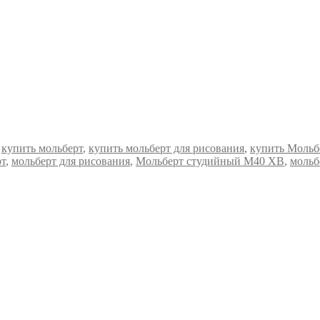
:
купить мольберт
,
купить мольберт для рисования
,
купить Мольб
рт
,
мольберт для рисования
,
Мольберт студийный М40 ХВ
,
мольб