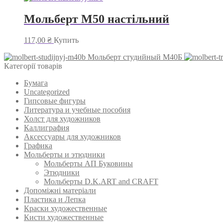
Мольберт М50 настільний
117,00
₴
Купить
Мольберт студийный М40Б
Категорії товарів
Бумага
Uncategorized
Гипсовые фигуры
Литература и учебные пособия
Холст для художников
Каллиграфия
Аксессуары для художников
Графика
Мольберты и этюдники
Мольберты АП Буковины
Этюдники
Мольберты D.K.ART and CRAFT
Допоміжні матеріали
Пластика и Лепка
Краски художественные
Кисти художественные