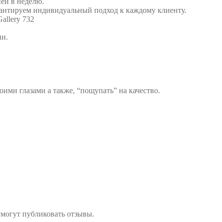
ей в неделю.
антируем индивидуальный подход к каждому клиенту.
allery 732
ии.
воими глазами а также, “пощупать” на качество.
 могут публиковать отзывы.