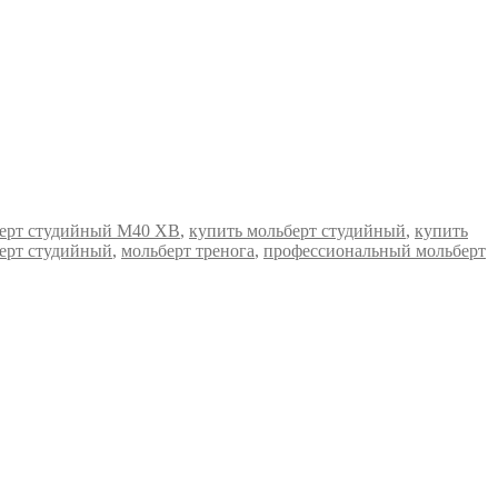
ерт студийный М40 ХВ
,
купить мольберт студийный
,
купить
ерт студийный
,
мольберт тренога
,
профессиональный мольберт