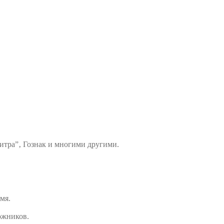
итра”‚ Гознак и многими другими.
мя.
ожников.