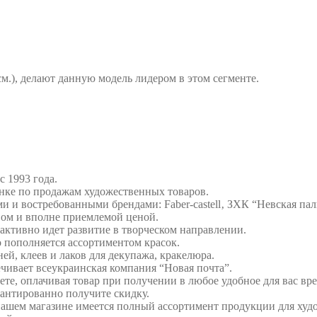
см.), делают данную модель лидером в этом сегменте.
с 1993 года.
нке по продажам художественных товаров.
 и востребованными брендами: Faber-castell‚ ЗХК “Невская пал
вом и вполне приемлемой ценой.
активно идет развитие в творческом направлении.
о пополняется ассортиментом красок.
ей, клеев и лаков для декупажа, кракелюра.
чивает всеукраинская компания “Новая почта”.
ете, оплачивая товар при получении в любое удобное для вас вре
антированно получите скидку.
В нашем магазине имеется полный ассортимент продукции для худ