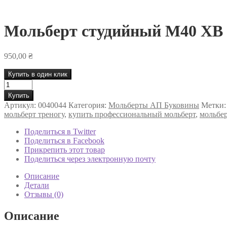
Мольберт студийный М40 ХВ
950,00
₴
Купить в один клик
Количество
товара
Купить
Мольберт
Артикул:
0040044
Категория:
Мольберты АП Буковины
Метки
студийный
мольберт треногу
,
купить профессиональный мольберт
,
мольбе
М40
ХВ
Поделиться в Twitter
Поделиться в Facebook
Прикрепить этот товар
Поделиться через электронную почту
Описание
Детали
Отзывы (0)
Описание