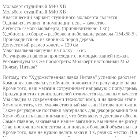
Мольберт студийный М40 ХВ
Мольберт студийный М40 ХВ
Классический вариант студийного мольберта является
Одним из лучших, в номинации цена – качество.
Легкость самого мольберта, (приблизительно 3 кг.)
Удобность в сборке – разборке и небольшие размеры (154х58.5 
Производится он из хвойных пород дерева.
Допустимый размер холста – 120 см.
Максимальная нагрузка на полку – 6 кг.
Регулировка наклона происходит с помощью задней ножки.
Рекомендуем так же посмотреть: Мольберт настольный М52
Почему Нитава?
Потому, что “Художественная лавка Нитава” успешно работает 
Компания завоевала устойчивое положение и репутацию на ры
Кроме того, наш магазин сотрудничает напрямую с популярными
Продукция этих производителей отличается идеальным качест
Мы следим за современными технологиями, и на данном этапе 
Хочу заметить, что, художественный магазин Нитава постоянн
Также регулярные поставки материалов для декорирования ткан
Хочу обратить ваше внимание, что безопасную доставку обеспе
Самое главное, заказывая в нашем магазине, вы ничем не риску
Став постоянным клиентом или покупая большой объем вы гар
Кроме того, вам не нужно делать заказ в 3 х, разных местах. 