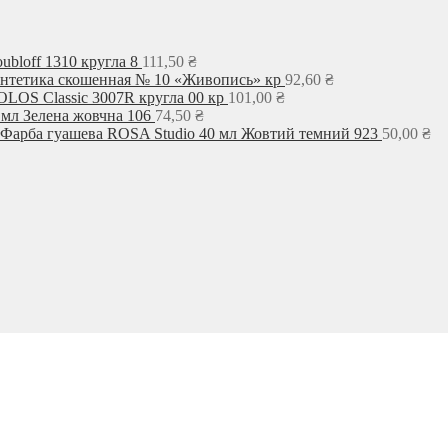
ubloff 1310 кругла 8
111,50
₴
интетика скошенная № 10 «Живопись» кр
92,60
₴
LOS Classic 3007R кругла 00 кр
101,00
₴
 мл Зелена жовчна 106
74,50
₴
Фарба гуашева ROSA Studio 40 мл Жовтий темний 923
50,00
₴