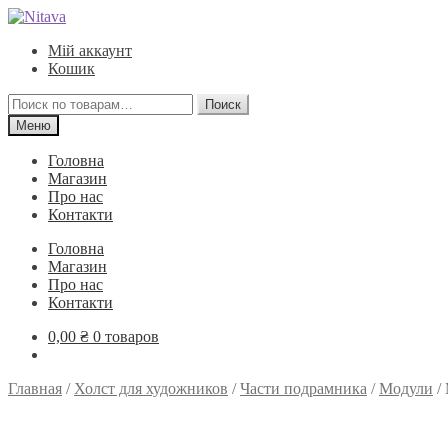
Перейти
Перейти
к
к
Мій аккаунт
навигации
содержимому
Кошик
Искать:
Поиск
Меню
Головна
Магазин
Про нас
Контакти
Головна
Магазин
Про нас
Контакти
0,00
₴
0 товаров
Главная
/
Холст для художников
/
Части подрамника
/
Модули
/