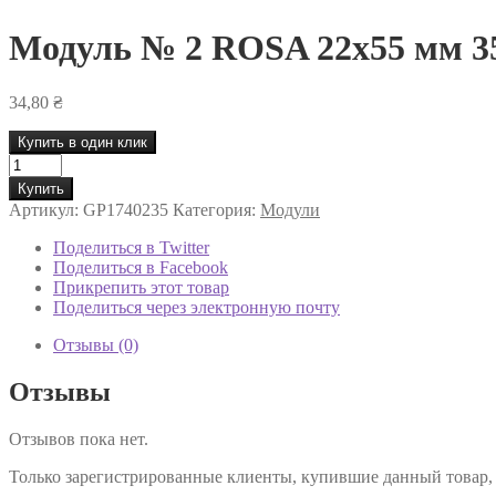
Модуль № 2 ROSA 22х55 мм 3
34,80
₴
Купить в один клик
Количество
товара
Купить
Модуль
Артикул:
GP1740235
Категория:
Модули
№
2
Поделиться в Twitter
ROSA
Поделиться в Facebook
22х55
Прикрепить этот товар
мм
Поделиться через электронную почту
35
см
Отзывы (0)
Отзывы
Отзывов пока нет.
Только зарегистрированные клиенты, купившие данный товар,