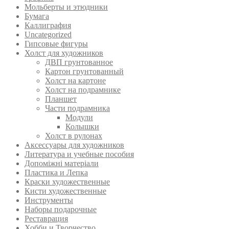
Мольберты и этюдники
Бумага
Каллиграфия
Uncategorized
Гипсовые фигуры
Холст для художников
ДВП грунтованное
Картон грунтованный
Холст на картоне
Холст на подрамнике
Планшет
Части подрамника
Модули
Колышки
Холст в рулонах
Аксессуары для художников
Литература и учебные пособия
Допоміжні матеріали
Пластика и Лепка
Краски художественные
Кисти художественные
Инструменты
Наборы подарочные
Реставрация
Хобби и Творчество