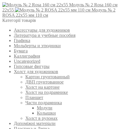
Модуль № 2 Rosa 160 см
22x55
Модуль № 2
ROSA 22х55 мм 110 см
Категорії товарів
Аксессуары для художников
Литература и учебные пособия
Графика
Мольберты и этюдники
Бумага
Каллиграфия
Uncategorized
Гипсовые фигуры
Холст для художников
Картон грунтованный
ДВП грунтованное
Холст на картоне
Холст на подрамнике
Планшет
Части подрамника
Модули
Колышки
Холст в рулонах
Допоміжні матеріали
Пластика и Лепка