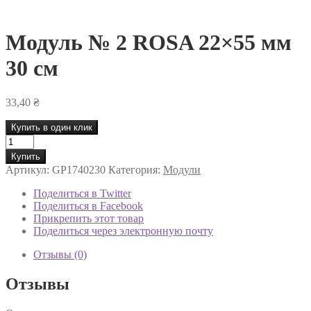
Модуль № 2 ROSA 22×55 мм
30 см
33,40
₴
Купить в один клик
Количество
товара
Купить
Модуль
Артикул:
GP1740230
Категория:
Модули
№
2
Поделиться в Twitter
ROSA
Поделиться в Facebook
22x55
Прикрепить этот товар
мм
Поделиться через электронную почту
30
см
Отзывы (0)
Отзывы