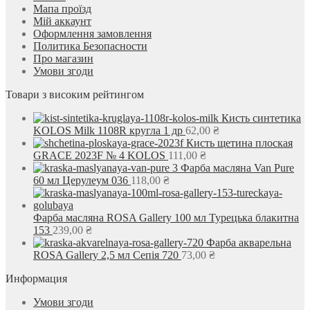
Мапа проїзд
Мій аккаунт
Оформлення замовлення
Политика Безопасности
Про магазин
Умови згоди
Товари з високим рейтингом
Кисть синтетика
KOLOS Milk 1108R кругла 1 др
62,00
₴
Кисть щетина плоская
GRACE 2023F № 4 KOLOS
111,00
₴
Фарба масляна Van Pure
60 мл Церулеум 036
118,00
₴
Фарба масляна ROSA Gallery 100 мл Турецька блакитна
153
239,00
₴
Фарба акварельна
ROSA Gallery 2,5 мл Сепія 720
73,00
₴
Информация
Умови згоди