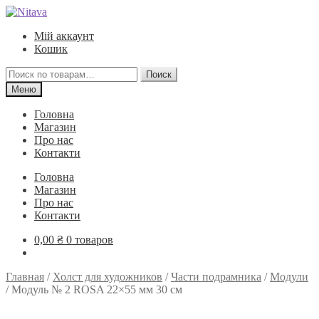
Перейти
Перейти
к
к
Мій аккаунт
навигации
содержимому
Кошик
Искать:
Поиск
Меню
Головна
Магазин
Про нас
Контакти
Головна
Магазин
Про нас
Контакти
0,00
₴
0 товаров
Главная
/
Холст для художников
/
Части подрамника
/
Модули
/
Модуль № 2 ROSA 22×55 мм 30 см