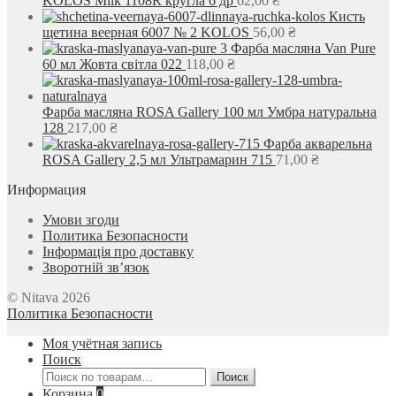
KOLOS Milk 1108R кругла 6 др
62,00
₴
Кисть
щетина веерная 6007 № 2 KOLOS
56,00
₴
Фарба масляна Van Pure
60 мл Жовта світла 022
118,00
₴
Фарба масляна ROSA Gallery 100 мл Умбра натуральна
128
217,00
₴
Фарба акварельна
ROSA Gallery 2,5 мл Ультрамарин 715
71,00
₴
Информация
Умови згоди
Политика Безопасности
Інформація про доставку
Зворотній зв’язок
© Nitava 2026
Политика Безопасности
Моя учётная запись
Поиск
Искать:
Поиск
Корзина
0