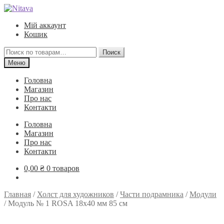
Перейти
Перейти
к
к
Мій аккаунт
навигации
содержимому
Кошик
Искать:
Поиск
Меню
Головна
Магазин
Про нас
Контакти
Головна
Магазин
Про нас
Контакти
0,00
₴
0 товаров
Главная
/
Холст для художников
/
Части подрамника
/
Модули
/
Модуль № 1 ROSA 18х40 мм 85 см