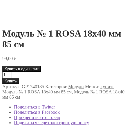
Модуль № 1 ROSA 18х40 мм
85 см
99,00
₴
Купить в один клик
Количество
товара
Купить
Модуль
Артикул:
GP1740185
Категория:
Модули
Метки:
купить
№
Модуль № 1 ROSA 18х40 мм 85 см
,
Модуль № 1 ROSA 18х40
1
мм 85 см
ROSA
18х40
Поделиться в Twitter
мм
Поделиться в Facebook
85
Прикрепить этот товар
см
Поделиться через электронную почту