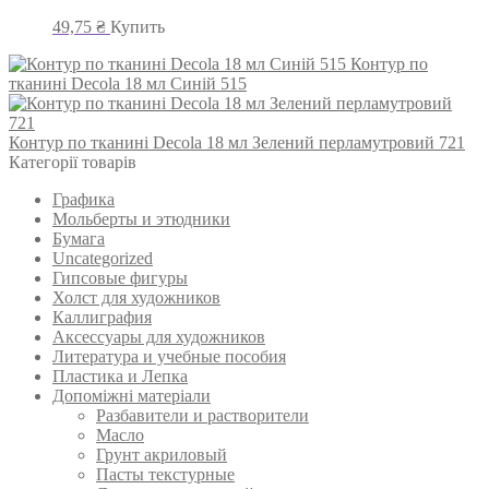
49,75
₴
Купить
Контур по
тканині Decola 18 мл Синій 515
Контур по тканині Decola 18 мл Зелений перламутровий 721
Категорії товарів
Графика
Мольберты и этюдники
Бумага
Uncategorized
Гипсовые фигуры
Холст для художников
Каллиграфия
Аксессуары для художников
Литература и учебные пособия
Пластика и Лепка
Допоміжні матеріали
Разбавители и растворители
Масло
Грунт акриловый
Пасты текстурные