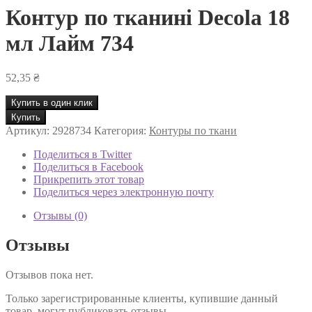
Контур по тканині Decola 18
мл Лайм 734
52,35
₴
Купить в один клик
Количество
Купить
товара
Артикул:
2928734
Категория:
Контуры по ткани
Контур
по
Поделиться в Twitter
тканині
Поделиться в Facebook
Decola
Прикрепить этот товар
18
Поделиться через электронную почту
мл
Лайм
Отзывы (0)
734
Отзывы
Отзывов пока нет.
Только зарегистрированные клиенты, купившие данный
товар, могут публиковать отзывы.