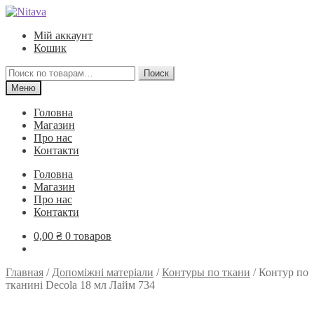
Перейти
Перейти
к
к
Мій аккаунт
навигации
содержимому
Кошик
Искать:
Поиск
Меню
Головна
Магазин
Про нас
Контакти
Головна
Магазин
Про нас
Контакти
0,00
₴
0 товаров
Главная
/
Допоміжні матеріали
/
Контуры по ткани
/
Контур по
тканині Decola 18 мл Лайм 734