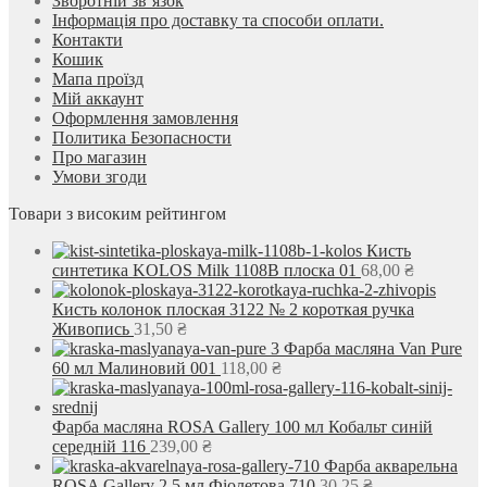
Зворотній зв’язок
Інформація про доставку та способи оплати.
Контакти
Кошик
Мапа проїзд
Мій аккаунт
Оформлення замовлення
Политика Безопасности
Про магазин
Умови згоди
Товари з високим рейтингом
Кисть
синтетика KOLOS Milk 1108B плоска 01
68,00
₴
Кисть колонок плоская 3122 № 2 короткая ручка
Живопись
31,50
₴
Фарба масляна Van Pure
60 мл Малиновий 001
118,00
₴
Фарба масляна ROSA Gallery 100 мл Кобальт синій
середній 116
239,00
₴
Фарба акварельна
ROSA Gallery 2,5 мл Фіолетова 710
30,25
₴