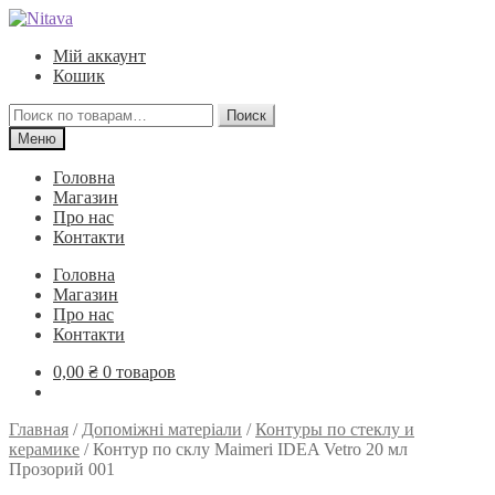
Перейти
Перейти
к
к
Мій аккаунт
навигации
содержимому
Кошик
Искать:
Поиск
Меню
Головна
Магазин
Про нас
Контакти
Головна
Магазин
Про нас
Контакти
0,00
₴
0 товаров
Главная
/
Допоміжні матеріали
/
Контуры по стеклу и
керамике
/
Контур по склу Maimeri IDEA Vetro 20 мл
Прозорий 001