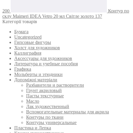
200
Контур по
склу Maimeri IDEA Vetro 20 мл Світле золото 137
Категорії товарів
Бумага
Uncategorized
Гипсовые фигуры
Холст для художников
Каллиграфия
Аксессуары для художников
Литература и учебные пособия
Графика
Мольберты и этюдники
Допоміжні матеріали
Разбавители и растворители
Грунт акриловый
Пасты текстурные
Масло
Лак художественный
Вспомогательные материалы для акрила
Контуры по ткани
Контуры универсальные
Пластика и Лепка