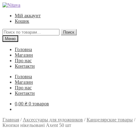
Перейти
Перейти
к
к
Мій аккаунт
навигации
содержимому
Кошик
Искать:
Поиск
Меню
Головна
Магазин
Про нас
Контакти
Головна
Магазин
Про нас
Контакти
0,00
₴
0 товаров
Главная
/
Аксессуары для художников
/
Канцелярские товары
/
Кнопки нікельовані Axent 50 шт