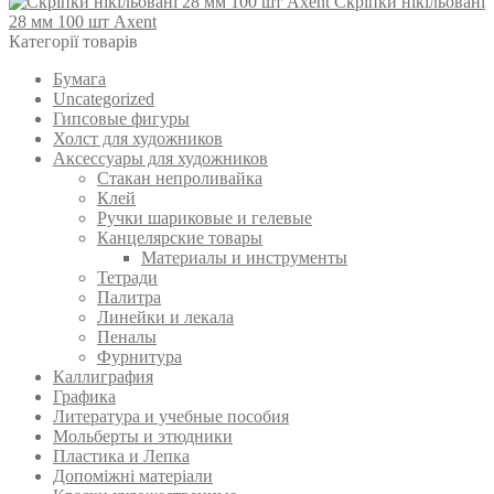
Скріпки нікільовані
28 мм 100 шт Axent
Категорії товарів
Бумага
Uncategorized
Гипсовые фигуры
Холст для художников
Аксессуары для художников
Стакан непроливайка
Клей
Ручки шариковые и гелевые
Канцелярские товары
Материалы и инструменты
Тетради
Палитра
Линейки и лекала
Пеналы
Фурнитура
Каллиграфия
Графика
Литература и учебные пособия
Мольберты и этюдники
Пластика и Лепка
Допоміжні матеріали