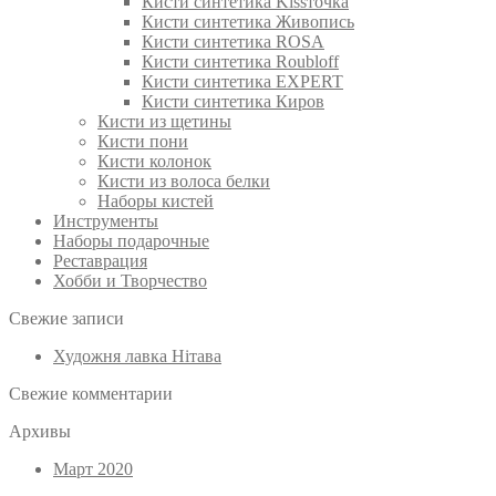
Кисти синтетика Kissточка
Кисти синтетика Живопись
Кисти синтетика ROSA
Кисти синтетика Roubloff
Кисти синтетика EXPERT
Кисти синтетика Киров
Кисти из щетины
Кисти пони
Кисти колонок
Кисти из волоса белки
Наборы кистей
Инструменты
Наборы подарочные
Реставрация
Хобби и Творчество
Свежие записи
Художня лавка Нітава
Свежие комментарии
Архивы
Март 2020