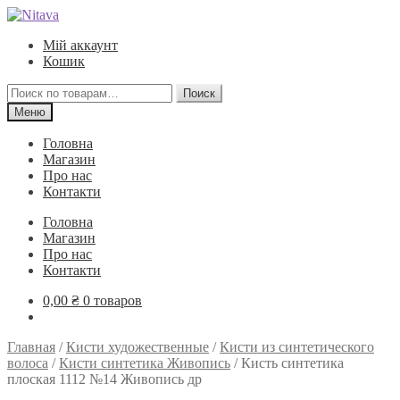
Перейти
Перейти
к
к
Мій аккаунт
навигации
содержимому
Кошик
Искать:
Поиск
Меню
Головна
Магазин
Про нас
Контакти
Головна
Магазин
Про нас
Контакти
0,00
₴
0 товаров
Главная
/
Кисти художественные
/
Кисти из синтетического
волоса
/
Кисти синтетика Живопись
/
Кисть синтетика
плоская 1112 №14 Живопись др