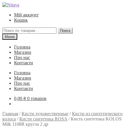
Перейти
Перейти
к
к
Мій аккаунт
навигации
содержимому
Кошик
Искать:
Поиск
Меню
Головна
Магазин
Про нас
Контакти
Головна
Магазин
Про нас
Контакти
0,00
₴
0 товаров
Главная
/
Кисти художественные
/
Кисти из синтетического
волоса
/
Кисти синтетика ROSA
/
Кисть синтетика KOLOS
Milk 1108R кругла 2 др