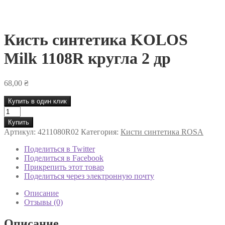
Кисть синтетика KOLOS
Milk 1108R кругла 2 др
68,00
₴
Купить в один клик
Количество
товара
Купить
Кисть
Артикул:
4211080R02
Категория:
Кисти синтетика ROSA
синтетика
KOLOS
Поделиться в Twitter
Milk
Поделиться в Facebook
1108R
Прикрепить этот товар
кругла
Поделиться через электронную почту
2
др
Описание
Отзывы (0)
Описание