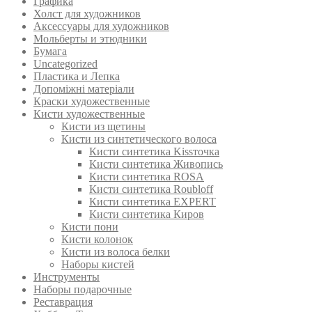
Графика
Холст для художников
Аксессуары для художников
Мольберты и этюдники
Бумага
Uncategorized
Пластика и Лепка
Допоміжні матеріали
Краски художественные
Кисти художественные
Кисти из щетины
Кисти из синтетического волоса
Кисти синтетика Kissточка
Кисти синтетика Живопись
Кисти синтетика ROSA
Кисти синтетика Roubloff
Кисти синтетика EXPERT
Кисти синтетика Киров
Кисти пони
Кисти колонок
Кисти из волоса белки
Наборы кистей
Инструменты
Наборы подарочные
Реставрация