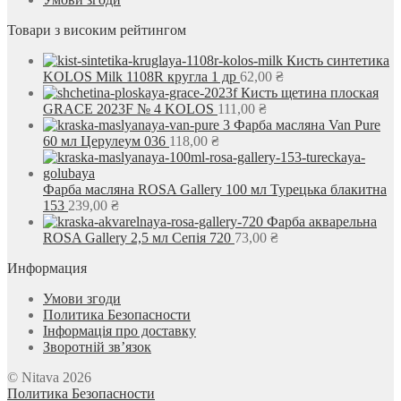
Товари з високим рейтингом
Кисть синтетика
KOLOS Milk 1108R кругла 1 др
62,00
₴
Кисть щетина плоская
GRACE 2023F № 4 KOLOS
111,00
₴
Фарба масляна Van Pure
60 мл Церулеум 036
118,00
₴
Фарба масляна ROSA Gallery 100 мл Турецька блакитна
153
239,00
₴
Фарба акварельна
ROSA Gallery 2,5 мл Сепія 720
73,00
₴
Информация
Умови згоди
Политика Безопасности
Інформація про доставку
Зворотній зв’язок
© Nitava 2026
Политика Безопасности