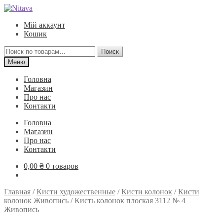
Перейти
Перейти
к
к
Мій аккаунт
навигации
содержимому
Кошик
Искать:
Поиск
Меню
Головна
Магазин
Про нас
Контакти
Головна
Магазин
Про нас
Контакти
0,00
₴
0 товаров
Главная
/
Кисти художественные
/
Кисти колонок
/
Кисти
колонок Живопись
/
Кисть колонок плоская 3112 № 4
Живопись