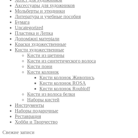
Аксессуары для художников
Мольберты и этюдники
Литература и учебные пособия
Бумага
Uncategorized
Пластика и Лепка
Допоміжні матеріали
Краски художественные
Кисти художественные
Кисти из щетины
Кисти из синтетического волоса
Кисти пони
Кисти колонок
Кисти колонок Живопись
Кисти колонок ROSA
Кисти колонок Roubloff
Кисти из волоса белки
Наборы кистей
Инструменты
Наборы подарочные
Реставрация
Хобби и Творчество
Свежие записи