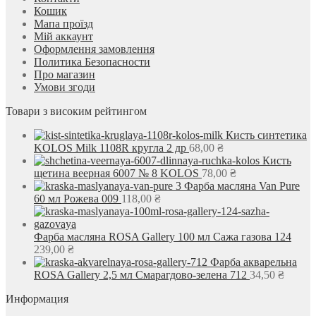
Кошик
Мапа проїзд
Мій аккаунт
Оформлення замовлення
Политика Безопасности
Про магазин
Умови згоди
Товари з високим рейтингом
Кисть синтетика
KOLOS Milk 1108R кругла 2 др
68,00
₴
Кисть
щетина веерная 6007 № 8 KOLOS
78,00
₴
Фарба масляна Van Pure
60 мл Рожева 009
118,00
₴
Фарба масляна ROSA Gallery 100 мл Сажа газова 124
239,00
₴
Фарба акварельна
ROSA Gallery 2,5 мл Смарагдово-зелена 712
34,50
₴
Информация