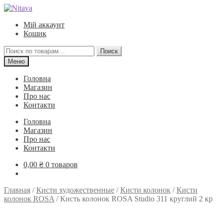
Перейти
Перейти
к
к
Мій аккаунт
навигации
содержимому
Кошик
Искать:
Поиск
Меню
Головна
Магазин
Про нас
Контакти
Головна
Магазин
Про нас
Контакти
0,00
₴
0 товаров
Главная
/
Кисти художественные
/
Кисти колонок
/
Кисти
колонок ROSA
/
Кисть колонок ROSA Studio 311 круглий 2 кр