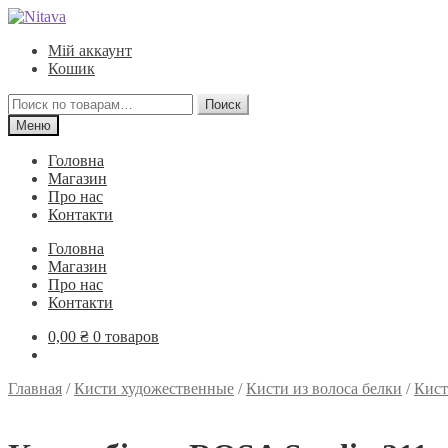
Перейти
Перейти
к
к
Мій аккаунт
навигации
содержимому
Кошик
Искать:
Поиск
Меню
Головна
Магазин
Про нас
Контакти
Головна
Магазин
Про нас
Контакти
0,00
₴
0 товаров
Главная
/
Кисти художественные
/
Кисти из волоса белки
/
Кист