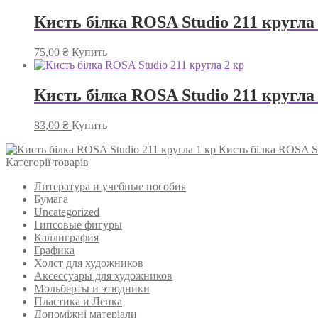
Кисть білка ROSA Studio 211 кругла
75,00
₴
Купить
Кисть білка ROSA Studio 211 кругла
83,00
₴
Купить
Кисть білка ROSA St
Категорії товарів
Литература и учебные пособия
Бумага
Uncategorized
Гипсовые фигуры
Каллиграфия
Графика
Холст для художников
Аксессуары для художников
Мольберты и этюдники
Пластика и Лепка
Допоміжні матеріали