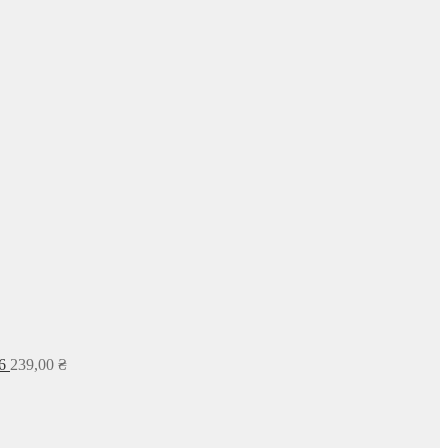
6
239,00
₴