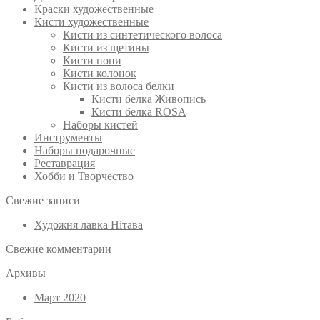
Краски художественные
Кисти художественные
Кисти из синтетического волоса
Кисти из щетины
Кисти пони
Кисти колонок
Кисти из волоса белки
Кисти белка Живопись
Кисти белка ROSA
Наборы кистей
Инструменты
Наборы подарочные
Реставрация
Хобби и Творчество
Свежие записи
Художня лавка Нітава
Свежие комментарии
Архивы
Март 2020