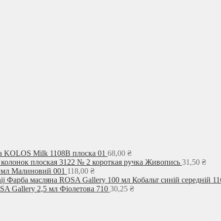
а KOLOS Milk 1108B плоска 01
68,00
₴
 колонок плоская 3122 № 2 короткая ручка Живопись
31,50
₴
0 мл Малиновий 001
118,00
₴
Фарба масляна ROSA Gallery 100 мл Кобальт синій середній 11
A Gallery 2,5 мл Фіолетова 710
30,25
₴