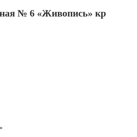
нная № 6 «Живопись» кр
»