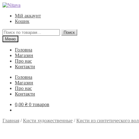
Перейти
Перейти
к
к
Мій аккаунт
навигации
содержимому
Кошик
Искать:
Поиск
Меню
Головна
Магазин
Про нас
Контакти
Головна
Магазин
Про нас
Контакти
0,00
₴
0 товаров
Главная
/
Кисти художественные
/
Кисти из синтетического вол