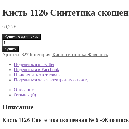
Кисть 1126 Синтетика скоше
60,25
₴
Купить в один клик
Количество
товара
Купить
Кисть
Артикул:
827
Категория:
Кисти синтетика Живопись
1126
Синтетика
Поделиться в Twitter
скошенная
Поделиться в Facebook
№
Прикрепить этот товар
6
Поделиться через электронную почту
«Живопись»
кр
Описание
Отзывы (0)
Описание
Кисть 1126 Синтетика скошенная № 6 «Живопись