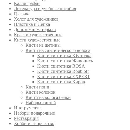
Каллиграфия
Литература и учебные пособия
Графика
Холст для художников
Пластика и Лепка
Допоміжні матеріали
Краски художественные
Кисти художественные
Кисти из щетины
Кисти из синтетического волоса
Кисти синтетика Kissточка
Кисти синтетика Живопись
Кисти синтетика ROSA
Кисти синтетика Roubloff
Кисти синтетика EXPERT
Кисти синтетика Киров
Кисти пони
Кисти колонок
Кисти из волоса белки
Наборы кистей
Инструменты
Наборы подарочные
Реставрация
Хобби и Творчество