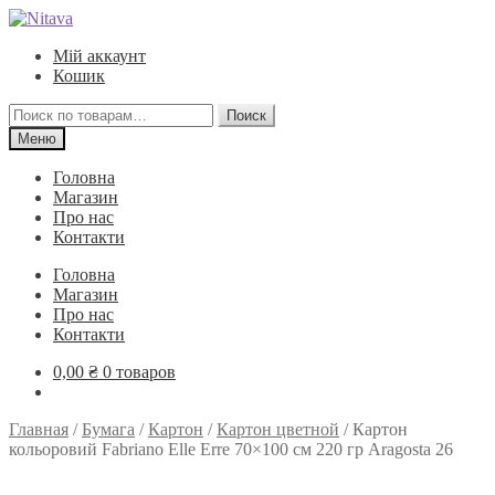
Перейти
Перейти
к
к
Мій аккаунт
навигации
содержимому
Кошик
Искать:
Поиск
Меню
Головна
Магазин
Про нас
Контакти
Головна
Магазин
Про нас
Контакти
0,00
₴
0 товаров
Главная
/
Бумага
/
Картон
/
Картон цветной
/
Картон
кольоровий Fabriano Elle Erre 70×100 см 220 гр Aragosta 26