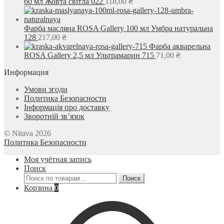
60 мл Жовта світла 022
118,00
₴
Фарба масляна ROSA Gallery 100 мл Умбра натуральна
128
217,00
₴
Фарба акварельна
ROSA Gallery 2,5 мл Ультрамарин 715
71,00
₴
Информация
Умови згоди
Политика Безопасности
Інформація про доставку
Зворотній зв’язок
© Nitava 2026
Политика Безопасности
Моя учётная запись
Поиск
Искать:
Поиск
Корзина
0