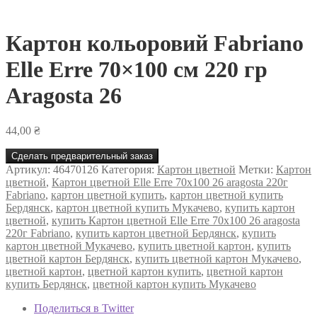
Картон кольоровий Fabriano
Elle Erre 70×100 см 220 гр
Aragosta 26
44,00
₴
Сделать предварительный заказ
Артикул:
46470126
Категория:
Картон цветной
Метки:
Картон
цветной
,
Картон цветной Elle Erre 70x100 26 aragosta 220г
Fabriano
,
картон цветной купить
,
картон цветной купить
Бердянск
,
картон цветной купить Мукачево
,
купить картон
цветной
,
купить Картон цветной Elle Erre 70x100 26 aragosta
220г Fabriano
,
купить картон цветной Бердянск
,
купить
картон цветной Мукачево
,
купить цветной картон
,
купить
цветной картон Бердянск
,
купить цветной картон Мукачево
,
цветной картон
,
цветной картон купить
,
цветной картон
купить Бердянск
,
цветной картон купить Мукачево
Поделиться в Twitter