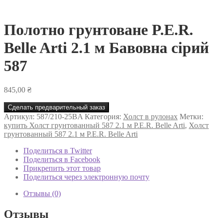
Полотно грунтоване P.E.R.
Belle Arti 2.1 м Бавовна сірий
587
845,00
₴
Сделать предварительный заказ
Артикул:
587/210-25BA
Категория:
Холст в рулонах
Метки:
купить Холст грунтованный 587 2.1 м P.E.R. Belle Arti
,
Холст
грунтованный 587 2.1 м P.E.R. Belle Arti
Поделиться в Twitter
Поделиться в Facebook
Прикрепить этот товар
Поделиться через электронную почту
Отзывы (0)
Отзывы