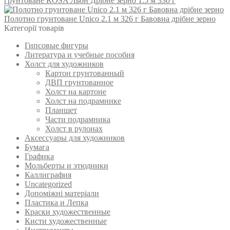
грунтоване ROSA Льон Дрібне зерно 1.5 м 330 г
Полотно грунтоване Unico 2.1 м 326 г Бавовна дрібне зерно
Категорії товарів
Гипсовые фигуры
Литература и учебные пособия
Холст для художников
Картон грунтованный
ДВП грунтованное
Холст на картоне
Холст на подрамнике
Планшет
Части подрамника
Холст в рулонах
Аксессуары для художников
Бумага
Графика
Мольберты и этюдники
Каллиграфия
Uncategorized
Допоміжні матеріали
Пластика и Лепка
Краски художественные
Кисти художественные