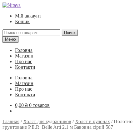
Перейти
Перейти
к
к
Мій аккаунт
навигации
содержимому
Кошик
Искать:
Поиск
Меню
Головна
Магазин
Про нас
Контакти
Головна
Магазин
Про нас
Контакти
0,00
₴
0 товаров
Главная
/
Холст для художников
/
Холст в рулонах
/
Полотно
грунтоване P.E.R. Belle Arti 2.1 м Бавовна сірий 587