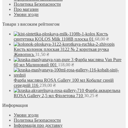
Политика Безопасности
Про магазин
Умови згоди
Товари з високим рейтингом
Кисть
синтетика KOLOS Milk 1108B плоска 01
68,00
₴
Кисть колонок плоская 3122 № 2 короткая ручка
Живопись
31,50
₴
Фарба масляна Van Pure
60 мл Малиновий 001
118,00
₴
Фарба масляна ROSA Gallery 100 мл Кобальт синій
середній 116
239,00
₴
Фарба акварельна
ROSA Gallery 2,5 мл Фіолетова 710
30,25
₴
Информация
Умови згоди
Политика Безопасности
Інформація про доставку