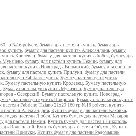
160 гр №16 polvere
,
бумага для пастели купить
,
бумага для
iano купить
,
бумагу для пастели купить Александрия
,
бумагу
 купить Кролевец
,
бумагу для пастели купить Любеч
,
бумагу для
ь Мукачево
,
бумагу для пастели купить Нежин
,
бумагу для
для пастели купить Новоград - Волынский
,
бумагу для пастели
ск
,
бумагу для пастели купить Прилуки
,
бумагу для пастели
пастельную Fabriano купить
,
Бумагу пастельную купить
ск
,
Бумагу пастельную купить Кролевец
,
Бумагу пастельную
д
,
Бумагу пастельную купить Мукачево
,
Бумагу пастельную
вгород - Северский
,
Бумагу пастельную купить Новоград -
умагу пастельную купить Покровск
,
Бумагу пастельную купить
 пастели Fabriano Tiziano 21х29 160 гр №16 polvere
,
купить
ля пастели Александрия
,
Купить бумагу для пастели Каховка
,
магу для пастели Любеч
,
Купить бумагу для пастели Макаров
,
гу для пастели Нежин
,
Купить бумагу для пастели Никополь
,
рад - Волынский
,
Купить бумагу для пастели Обухов
,
Купить
 пастели Прилуки
,
Купить бумагу для пастели Радомышль
,