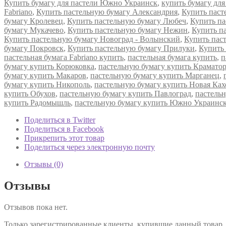
Купить бумагу для пастели Южно Украинск
,
купить бумагу для
Fabriano
,
Купить пастельную бумагу Александрия
,
Купить паст
бумагу Кролевец
,
Купить пастельную бумагу Любеч
,
Купить па
бумагу Мукачево
,
Купить пастельную бумагу Нежин
,
Купить п
Купить пастельную бумагу Новоград - Волынский
,
Купить пас
бумагу Покровск
,
Купить пастельную бумагу Прилуки
,
Купить
пастельная бумага Fabriano купить
,
пастельная бумага купить
,
п
бумагу купить Корюковка
,
пастельную бумагу купить Крамато
бумагу купить Макаров
,
пастельную бумагу купить Марганец
,
бумагу купить Никополь
,
пастельную бумагу купить Новая Ках
купить Обухов
,
пастельную бумагу купить Павлоград
,
пастельн
купить Радомышль
,
пастельную бумагу купить Южно Украинс
Поделиться в Twitter
Поделиться в Facebook
Прикрепить этот товар
Поделиться через электронную почту
Отзывы (0)
Отзывы
Отзывов пока нет.
Только зарегистрированные клиенты, купившие данный товар,