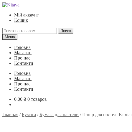
Перейти
Перейти
к
к
Мій аккаунт
навигации
содержимому
Кошик
Искать:
Поиск
Меню
Головна
Магазин
Про нас
Контакти
Головна
Магазин
Про нас
Контакти
0,00
₴
0 товаров
Главная
/
Бумага
/
Бумага для пастели
/
Папір для пастелі Fabria