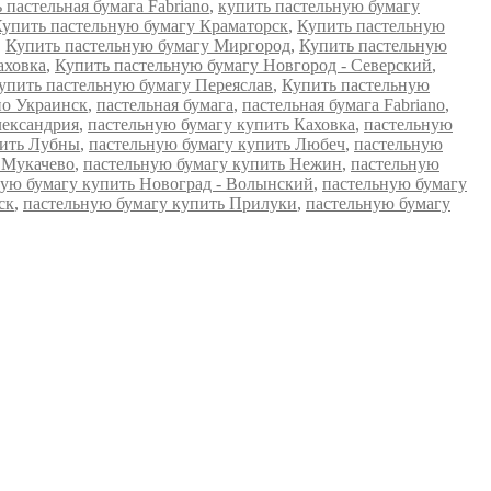
 пастельная бумага Fabriano
,
купить пастельную бумагу
упить пастельную бумагу Краматорск
,
Купить пастельную
,
Купить пастельную бумагу Миргород
,
Купить пастельную
аховка
,
Купить пастельную бумагу Новгород - Северский
,
упить пастельную бумагу Переяслав
,
Купить пастельную
о Украинск
,
пастельная бумага
,
пастельная бумага Fabriano
,
лександрия
,
пастельную бумагу купить Каховка
,
пастельную
пить Лубны
,
пастельную бумагу купить Любеч
,
пастельную
 Мукачево
,
пастельную бумагу купить Нежин
,
пастельную
ную бумагу купить Новоград - Волынский
,
пастельную бумагу
ск
,
пастельную бумагу купить Прилуки
,
пастельную бумагу