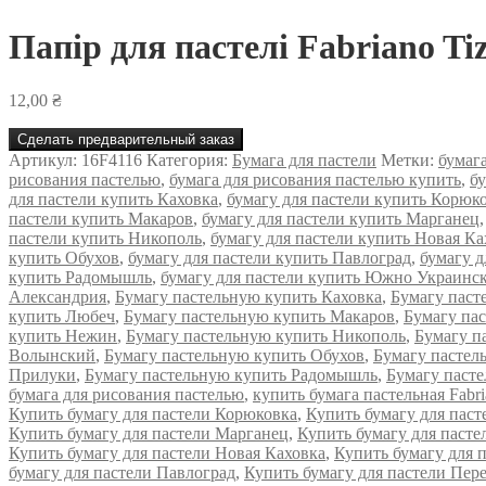
Папір для пастелі Fabriano Tiz
12,00
₴
Сделать предварительный заказ
Артикул:
16F4116
Категория:
Бумага для пастели
Метки:
бумаг
рисования пастелью
,
бумага для рисования пастелью купить
,
б
для пастели купить Каховка
,
бумагу для пастели купить Корюк
пастели купить Макаров
,
бумагу для пастели купить Марганец
пастели купить Никополь
,
бумагу для пастели купить Новая Ка
купить Обухов
,
бумагу для пастели купить Павлоград
,
бумагу д
купить Радомышль
,
бумагу для пастели купить Южно Украинс
Александрия
,
Бумагу пастельную купить Каховка
,
Бумагу паст
купить Любеч
,
Бумагу пастельную купить Макаров
,
Бумагу па
купить Нежин
,
Бумагу пастельную купить Никополь
,
Бумагу п
Волынский
,
Бумагу пастельную купить Обухов
,
Бумагу пастел
Прилуки
,
Бумагу пастельную купить Радомышль
,
Бумагу паст
бумага для рисования пастелью
,
купить бумага пастельная Fabr
Купить бумагу для пастели Корюковка
,
Купить бумагу для паст
Купить бумагу для пастели Марганец
,
Купить бумагу для паст
Купить бумагу для пастели Новая Каховка
,
Купить бумагу для 
бумагу для пастели Павлоград
,
Купить бумагу для пастели Пер