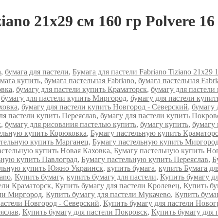
iano 21х29 см 160 гр Polvere 16
а
,
бумага для пастели
,
Бумага для пастели Fabriano Tiziano 21х29 
умага купить
,
бумага пастельная Fabriano
,
бумага пастельная Fabr
овка
,
бумагу для пастели купить Краматорск
,
бумагу для пастели
,
бумагу для пастели купить Миргород
,
бумагу для пастели купит
ховка
,
бумагу для пастели купить Новгород - Северский
,
бумагу 
ля пастели купить Переяслав
,
бумагу для пастели купить Покров
к
,
бумагу для рисования пастелью купить
,
бумагу купить
,
бумагу 
ельную купить Корюковка
,
Бумагу пастельную купить Краматор
стельную купить Марганец
,
Бумагу пастельную купить Миргоро
астельную купить Новая Каховка
,
Бумагу пастельную купить Но
ьную купить Павлоград
,
Бумагу пастельную купить Переяслав
,
Б
ельную купить Южно Украинск
,
купить бумага
,
купить Бумага для
iano
,
Купить бумагу
,
купить бумагу для пастели
,
Купить бумагу д
ели Краматорск
,
Купить бумагу для пастели Кролевец
,
Купить бу
ели Миргород
,
Купить бумагу для пастели Мукачево
,
Купить бума
пастели Новгород - Северский
,
Купить бумагу для пастели Новог
еяслав
,
Купить бумагу для пастели Покровск
,
Купить бумагу для