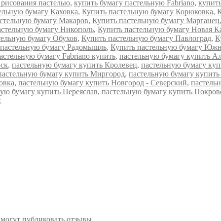
 рисования пастелью
,
купить бумагу пастельную Fabriano
,
купить
ельную бумагу Каховка
,
Купить пастельную бумагу Корюковка
,
К
стельную бумагу Макаров
,
Купить пастельную бумагу Марганец
астельную бумагу Никополь
,
Купить пастельную бумагу Новая К
тельную бумагу Обухов
,
Купить пастельную бумагу Павлоград
,
К
 пастельную бумагу Радомышль
,
Купить пастельную бумагу Южн
астельную бумагу Fabriano купить
,
пастельную бумагу купить А
рск
,
пастельную бумагу купить Кролевец
,
пастельную бумагу ку
пастельную бумагу купить Миргород
,
пастельную бумагу купить
овка
,
пастельную бумагу купить Новгород - Северский
,
пастель
ую бумагу купить Переяслав
,
пастельную бумагу купить Покров
к
 могут публиковать отзывы.