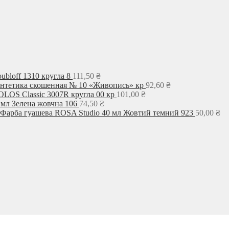
ubloff 1310 кругла 8
111,50
₴
интетика скошенная № 10 «Живопись» кр
92,60
₴
LOS Classic 3007R кругла 00 кр
101,00
₴
 мл Зелена жовчна 106
74,50
₴
Фарба гуашева ROSA Studio 40 мл Жовтий темний 923
50,00
₴