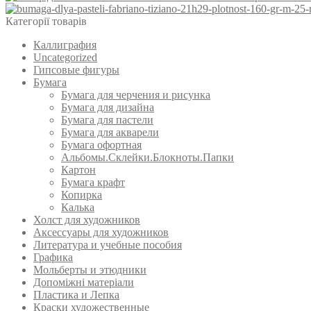
Категорії товарів
Каллиграфия
Uncategorized
Гипсовые фигуры
Бумага
Бумага для черчения и рисунка
Бумага для дизайна
Бумага для пастели
Бумага для акварели
Бумага офортная
Альбомы.Склейки.Блокноты.Папки
Картон
Бумага крафт
Копирка
Калька
Холст для художников
Аксессуары для художников
Литература и учебные пособия
Графика
Мольберты и этюдники
Допоміжні матеріали
Пластика и Лепка
Краски художественные