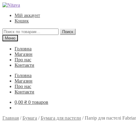
Перейти
Перейти
к
к
Мій аккаунт
навигации
содержимому
Кошик
Искать:
Поиск
Меню
Головна
Магазин
Про нас
Контакти
Головна
Магазин
Про нас
Контакти
0,00
₴
0 товаров
Главная
/
Бумага
/
Бумага для пастели
/
Папір для пастелі Fabrian