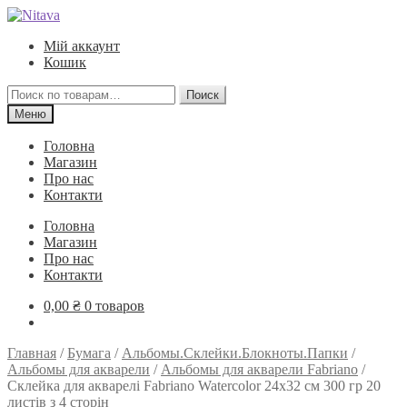
Перейти
Перейти
к
к
Мій аккаунт
навигации
содержимому
Кошик
Искать:
Поиск
Меню
Головна
Магазин
Про нас
Контакти
Головна
Магазин
Про нас
Контакти
0,00
₴
0 товаров
Главная
/
Бумага
/
Альбомы.Склейки.Блокноты.Папки
/
Альбомы для акварели
/
Альбомы для акварели Fabriano
/
Склейка для акварелі Fabriano Watercolor 24х32 см 300 гр 20
листів з 4 сторін