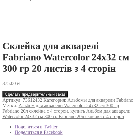
Склейка для акварелі
Fabriano Watercolor 24х32 см
300 гр 20 листів з 4 сторін
375,00
₴
Сделать предварительный заказ
Артикул:
73612432
Категория:
Альбомы для акварели Fabriano
Метки:
Альбом для акварели Watercolor 24х32 см 300 гр
Fabriano 20л склейка с 4 сторон
,
купить Альбом для акварели
Watercolor 24х32 см 300 гр Fabriano 20л склейка с 4 сторон
Поделиться в Twitter
Поделиться в Facebook