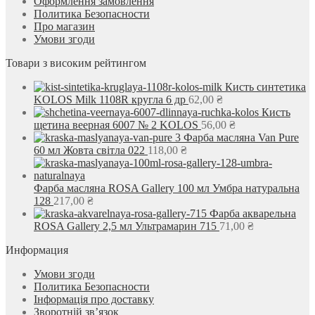
Оформлення замовлення
Политика Безопасности
Про магазин
Умови згоди
Товари з високим рейтингом
Кисть синтетика
KOLOS Milk 1108R кругла 6 др
62,00
₴
Кисть
щетина веерная 6007 № 2 KOLOS
56,00
₴
Фарба масляна Van Pure
60 мл Жовта світла 022
118,00
₴
Фарба масляна ROSA Gallery 100 мл Умбра натуральна
128
217,00
₴
Фарба акварельна
ROSA Gallery 2,5 мл Ультрамарин 715
71,00
₴
Информация
Умови згоди
Политика Безопасности
Інформація про доставку
Зворотній зв’язок