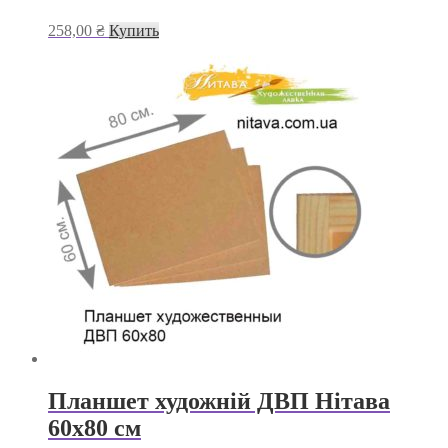
258,00
₴
Купить
Планшет художній ДВП Нітава
60х80 см