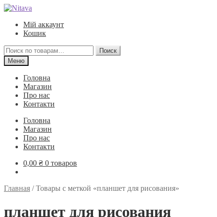
Перейти
Перейти
к
к
Мій аккаунт
навигации
содержимому
Кошик
Искать:
Поиск
Меню
Головна
Магазин
Про нас
Контакти
Головна
Магазин
Про нас
Контакти
0,00
₴
0 товаров
Главная
/
Товары с меткой «планшет для рисования»
планшет для рисования