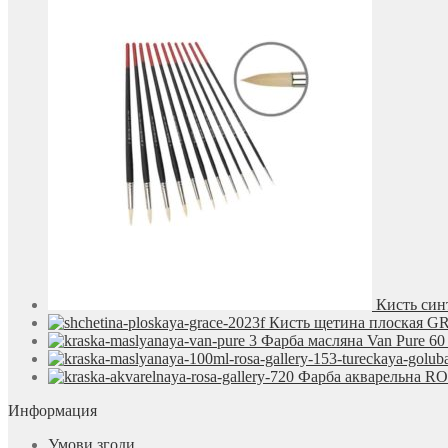
Кисть син
Кисть щетина плоская 
Фарба масляна Van Pure 60
Фарба акварельна ROS
Информация
Умови згоди