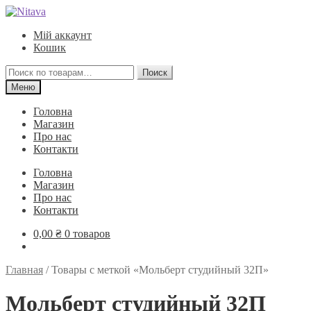
Перейти
Перейти
к
к
Мій аккаунт
навигации
содержимому
Кошик
Искать:
Поиск
Меню
Головна
Магазин
Про нас
Контакти
Головна
Магазин
Про нас
Контакти
0,00
₴
0 товаров
Главная
/
Товары с меткой «Мольберт студийный 32П»
Мольберт студийный 32П