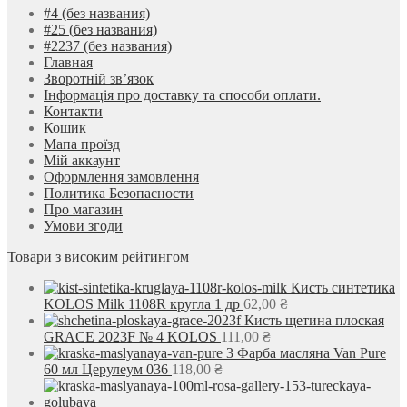
#4 (без названия)
#25 (без названия)
#2237 (без названия)
Главная
Зворотній зв’язок
Інформація про доставку та способи оплати.
Контакти
Кошик
Мапа проїзд
Мій аккаунт
Оформлення замовлення
Политика Безопасности
Про магазин
Умови згоди
Товари з високим рейтингом
Кисть синтетика
KOLOS Milk 1108R кругла 1 др
62,00
₴
Кисть щетина плоская
GRACE 2023F № 4 KOLOS
111,00
₴
Фарба масляна Van Pure
60 мл Церулеум 036
118,00
₴