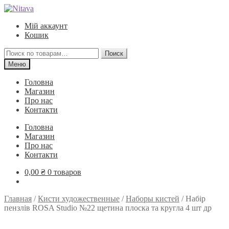
Перейти
Перейти
к
к
Мій аккаунт
навигации
содержимому
Кошик
Искать:
Поиск
Меню
Головна
Магазин
Про нас
Контакти
Головна
Магазин
Про нас
Контакти
0,00
₴
0 товаров
Главная
/
Кисти художественные
/
Наборы кистей
/
Набір
пензлів ROSA Studio №22 щетина плоска та кругла 4 шт др