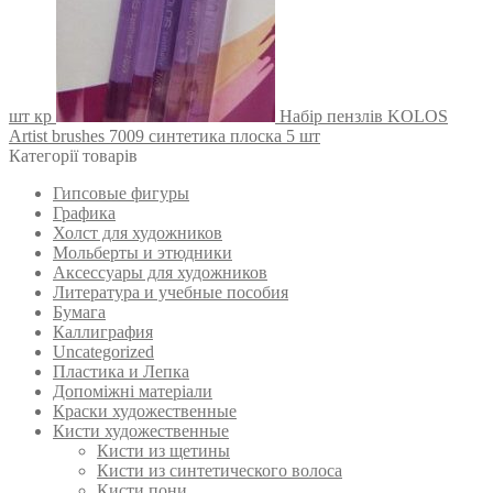
шт кр
Набір пензлів KOLOS
Artist brushes 7009 синтетика плоска 5 шт
Категорії товарів
Гипсовые фигуры
Графика
Холст для художников
Мольберты и этюдники
Аксессуары для художников
Литература и учебные пособия
Бумага
Каллиграфия
Uncategorized
Пластика и Лепка
Допоміжні матеріали
Краски художественные
Кисти художественные
Кисти из щетины
Кисти из синтетического волоса
Кисти пони