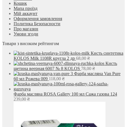
Кошик
Мапа проїзд
Мій аккаунт
Оформлення замовлення
Политика Безопасности
Про магазин
Умови згоди
Товари з високим рейтингом
Кисть синтетика
KOLOS Milk 1108R кругла 2 др
68,00
₴
Кисть
щетина веерная 6007 № 8 KOLOS
78,00
₴
Фарба масляна Van Pure
60 мл Рожева 009
118,00
₴
Фарба масляна ROSA Gallery 100 мл Сажа газова 124
239,00
₴