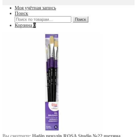
Моя учётная запись
Поиск
Искать:
Поиск
Корзина
0
Вы смотрите:
Набір пензлів ROSA Studio №22 щетина