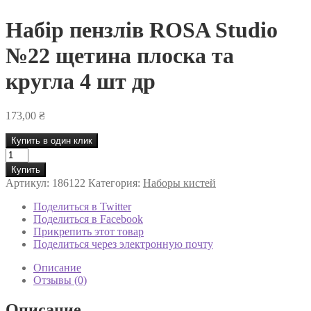
Набір пензлів ROSA Studio
№22 щетина плоска та
кругла 4 шт др
173,00
₴
Купить в один клик
Количество
товара
Купить
Набір
Артикул:
186122
Категория:
Наборы кистей
пензлів
ROSA
Поделиться в Twitter
Studio
Поделиться в Facebook
№22
Прикрепить этот товар
щетина
Поделиться через электронную почту
плоска
та
Описание
кругла
Отзывы (0)
4
шт
Описание