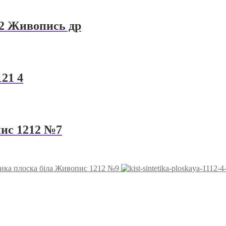
2 Живопись др
21 4
пис 1212 №7
ика плоска біла Живопис 1212 №9