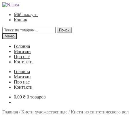
Перейти
Перейти
к
к
Мій аккаунт
навигации
содержимому
Кошик
Искать:
Поиск
Меню
Головна
Магазин
Про нас
Контакти
Головна
Магазин
Про нас
Контакти
0,00
₴
0 товаров
Главная
/
Кисти художественные
/
Кисти из синтетического вол