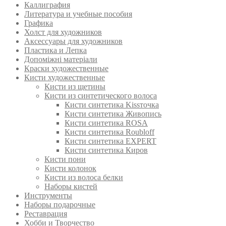
Каллиграфия
Литература и учебные пособия
Графика
Холст для художников
Аксессуары для художников
Пластика и Лепка
Допоміжні матеріали
Краски художественные
Кисти художественные
Кисти из щетины
Кисти из синтетического волоса
Кисти синтетика Kissточка
Кисти синтетика Живопись
Кисти синтетика ROSA
Кисти синтетика Roubloff
Кисти синтетика EXPERT
Кисти синтетика Киров
Кисти пони
Кисти колонок
Кисти из волоса белки
Наборы кистей
Инструменты
Наборы подарочные
Реставрация
Хобби и Творчество