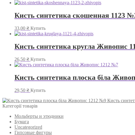
Кисть синтетика скошенная 1123 №
33,00
₴
Купить
Кисть синтетика кругла Живопис 11
26,50
₴
Купить
Кисть синтетика плоска біла Живо
29,50
₴
Купить
Кисть синтет
Категорії товарів
Мольберты и этюдники
Бумага
Uncategorized
Гипсовые фигуры