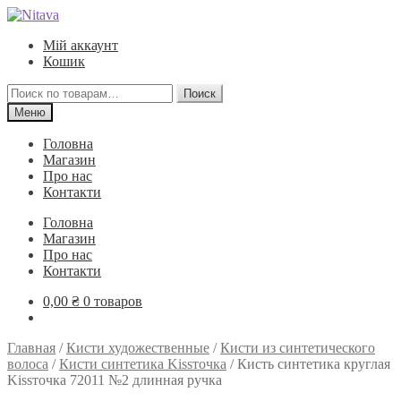
Перейти
Перейти
к
к
Мій аккаунт
навигации
содержимому
Кошик
Искать:
Поиск
Меню
Головна
Магазин
Про нас
Контакти
Головна
Магазин
Про нас
Контакти
0,00
₴
0 товаров
Главная
/
Кисти художественные
/
Кисти из синтетического
волоса
/
Кисти синтетика Kissточка
/
Кисть синтетика круглая
Kissточка 72011 №2 длинная ручка