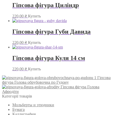
Гіпсова фігура Циліндр
220,00
₴
Купить
Гіпсова фігура Губи Давида
220,00
₴
Купить
Гіпсова фігура Куля 14 см
220,00
₴
Купить
Гіпсова
фігура Голова обрубовочна по Гудону
Гіпсова фігура Голова
Афродіти
Категорії товарів
Мольберты и этюдники
Бумага
Каллиграфия