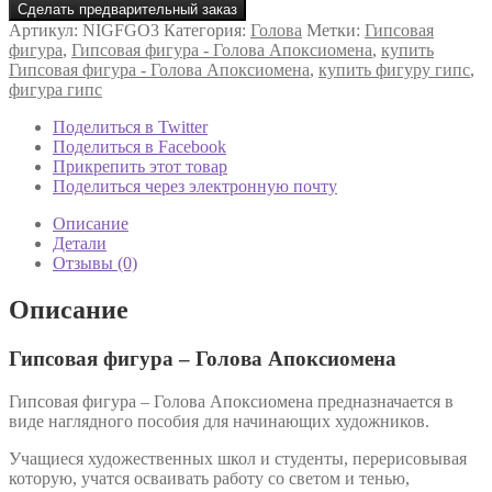
Сделать предварительный заказ
Артикул:
NIGFGO3
Категория:
Голова
Метки:
Гипсовая
фигура
,
Гипсовая фигура - Голова Апоксиомена
,
купить
Гипсовая фигура - Голова Апоксиомена
,
купить фигуру гипс
,
фигура гипс
Поделиться в Twitter
Поделиться в Facebook
Прикрепить этот товар
Поделиться через электронную почту
Описание
Детали
Отзывы (0)
Описание
Гипсовая фигура – Голова Апоксиомена
Гипсовая фигура – Голова Апоксиомена предназначается в
виде наглядного пособия для начинающих художников.
Учащиеся художественных школ и студенты, перерисовывая
которую, учатся осваивать работу со светом и тенью,