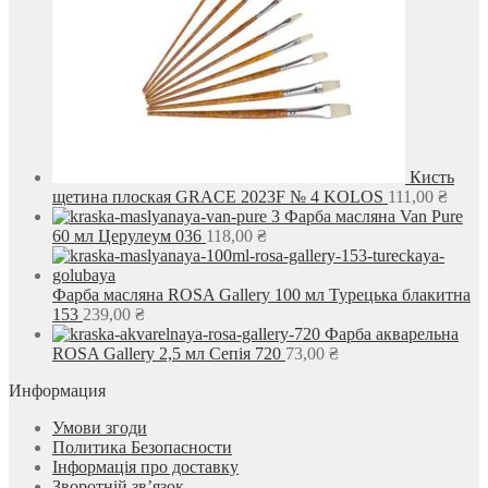
Кисть
щетина плоская GRACE 2023F № 4 KOLOS
111,00
₴
Фарба масляна Van Pure
60 мл Церулеум 036
118,00
₴
Фарба масляна ROSA Gallery 100 мл Турецька блакитна
153
239,00
₴
Фарба акварельна
ROSA Gallery 2,5 мл Сепія 720
73,00
₴
Информация
Умови згоди
Политика Безопасности
Інформація про доставку
Зворотній зв’язок