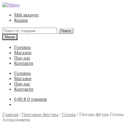
Перейти
Перейти
к
к
Мій аккаунт
навигации
содержимому
Кошик
Искать:
Поиск
Меню
Головна
Магазин
Про нас
Контакти
Головна
Магазин
Про нас
Контакти
0,00
₴
0 товаров
Главная
/
Гипсовые фигуры
/
Голова
/
Гіпсова фігура Голова
Апоксиомена