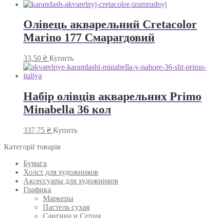
Олівець акварельний Cretacolor
Marino 177 Смарагдовий
33,50
₴
Купить
Набір олівців акварельних Primo
Minabella 36 кол
337,75
₴
Купить
Категорії товарів
Бумага
Холст для художников
Аксессуары для художников
Графика
Маркеры
Пастель сухая
Сангина и Сепия