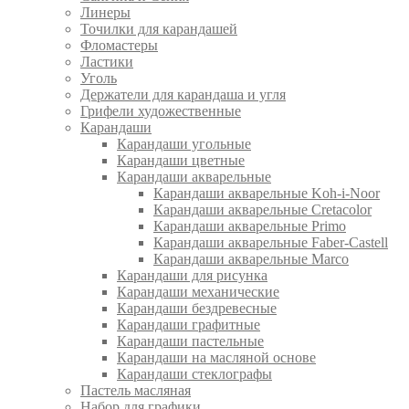
Линеры
Точилки для карандашей
Фломастеры
Ластики
Уголь
Держатели для карандаша и угля
Грифели художественные
Карандаши
Карандаши угольные
Карандаши цветные
Карандаши акварельные
Карандаши акварельные Koh-i-Noor
Карандаши акварельные Cretacolor
Карандаши акварельные Primo
Карандаши акварельные Faber-Castell
Карандаши акварельные Marco
Карандаши для рисунка
Карандаши механические
Карандаши бездревесные
Карандаши графитные
Карандаши пастельные
Карандаши на масляной основе
Карандаши стеклографы
Пастель масляная
Набор для графики