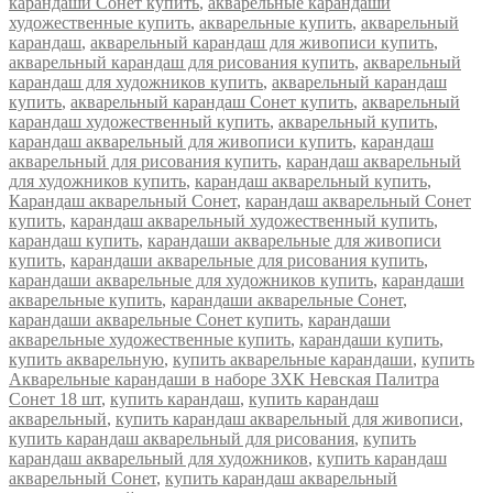
карандаши Сонет купить
,
акварельные карандаши
художественные купить
,
акварельные купить
,
акварельный
карандаш
,
акварельный карандаш для живописи купить
,
акварельный карандаш для рисования купить
,
акварельный
карандаш для художников купить
,
акварельный карандаш
купить
,
акварельный карандаш Сонет купить
,
акварельный
карандаш художественный купить
,
акварельный купить
,
карандаш акварельный для живописи купить
,
карандаш
акварельный для рисования купить
,
карандаш акварельный
для художников купить
,
карандаш акварельный купить
,
Карандаш акварельный Сонет
,
карандаш акварельный Сонет
купить
,
карандаш акварельный художественный купить
,
карандаш купить
,
карандаши акварельные для живописи
купить
,
карандаши акварельные для рисования купить
,
карандаши акварельные для художников купить
,
карандаши
акварельные купить
,
карандаши акварельные Сонет
,
карандаши акварельные Сонет купить
,
карандаши
акварельные художественные купить
,
карандаши купить
,
купить акварельную
,
купить акварельные карандаши
,
купить
Акварельные карандаши в наборе ЗХК Невская Палитра
Сонет 18 шт
,
купить карандаш
,
купить карандаш
акварельный
,
купить карандаш акварельный для живописи
,
купить карандаш акварельный для рисования
,
купить
карандаш акварельный для художников
,
купить карандаш
акварельный Сонет
,
купить карандаш акварельный