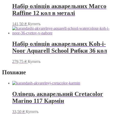
Набір олівців акварельних Marco
Raffine 12 кол в металі
141,50
₴
Купить
Набір олівців акварельних Koh-i-
Noor Aquarell School Рибки 36 кол
279,75
₴
Купить
Похожие
Олівець акварельний Cretacolor
Marino 117 Кармін
33,50
₴
Купить