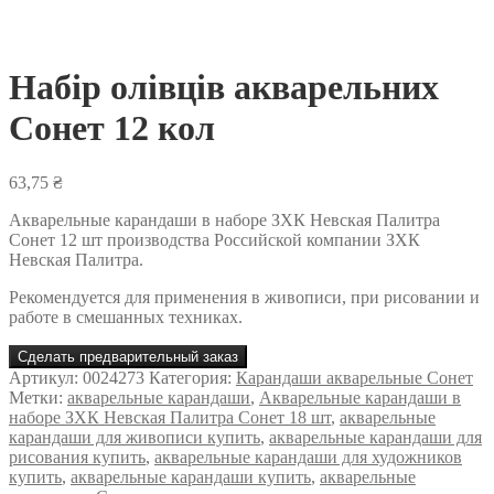
Набір олівців акварельних
Сонет 12 кол
63,75
₴
Акварельные карандаши в наборе ЗХК Невская Палитра
Сонет 12 шт производства Российской компании ЗХК
Невская Палитра.
Рекомендуется для применения в живописи, при рисовании и
работе в смешанных техниках.
Сделать предварительный заказ
Артикул:
0024273
Категория:
Карандаши акварельные Сонет
Метки:
акварельные карандаши
,
Акварельные карандаши в
наборе ЗХК Невская Палитра Сонет 18 шт
,
акварельные
карандаши для живописи купить
,
акварельные карандаши для
рисования купить
,
акварельные карандаши для художников
купить
,
акварельные карандаши купить
,
акварельные