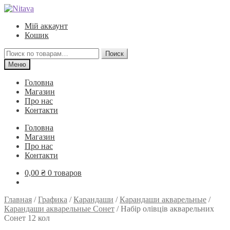
Перейти
Перейти
к
к
Мій аккаунт
навигации
содержимому
Кошик
Искать:
Поиск
Меню
Головна
Магазин
Про нас
Контакти
Головна
Магазин
Про нас
Контакти
0,00
₴
0 товаров
Главная
/
Графика
/
Карандаши
/
Карандаши акварельные
/
Карандаши акварельные Сонет
/
Набір олівців акварельних
Сонет 12 кол